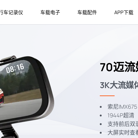
行车记录仪
车载电子
车载配件
APP下载
行车记录仪A810 Plus
充气泵
行车记录仪A810 SE
吸尘器
行车记录仪M800 Pro
行车记录仪M800
70迈流
行车记录仪M500
行车记录仪A400
3K大流媒
行车记录仪A500S
行车记录仪A500 Lite
索尼IMX675
1944P超清
行车记录仪A510
云台记录仪X200
支持前后双录
大屏实时查
流媒体记录仪